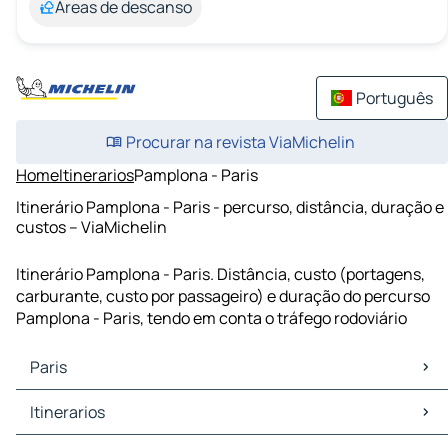
Áreas de descanso
Português
Procurar na revista ViaMichelin
Home
Itinerarios
Pamplona - Paris
Itinerário Pamplona - Paris - percurso, distância, duração e
custos – ViaMichelin
Itinerário Pamplona - Paris. Distância, custo (portagens,
carburante, custo por passageiro) e duração do percurso
Pamplona - Paris, tendo em conta o tráfego rodoviário
Paris
Paris Mapas Plantas
Itinerarios
Paris Trafego
Paris Hoteis
Itinerarios Paris - Orleães