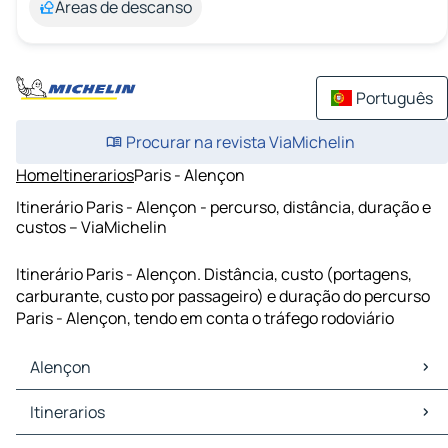
Áreas de descanso
Português
Procurar na revista ViaMichelin
Home
Itinerarios
Paris - Alençon
Itinerário Paris - Alençon - percurso, distância, duração e
custos – ViaMichelin
Itinerário Paris - Alençon. Distância, custo (portagens,
carburante, custo por passageiro) e duração do percurso
Paris - Alençon, tendo em conta o tráfego rodoviário
Alençon
Alençon Mapas Plantas
Itinerarios
Alençon Trafego
Alençon Hoteis
Itinerarios Alençon - Le Mans