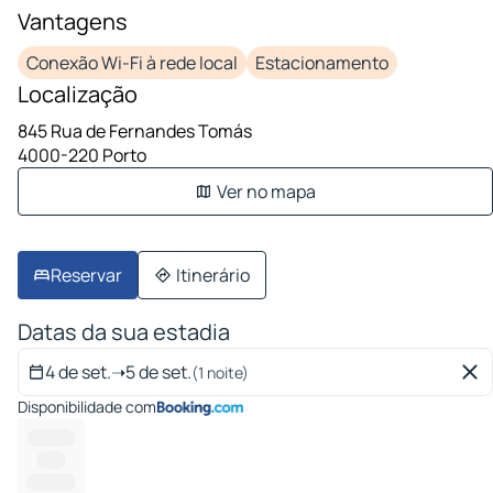
Vantagens
Conexão Wi-Fi à rede local
Estacionamento
Localização
845 Rua de Fernandes Tomás
4000-220 Porto
Ver no mapa
Reservar
Itinerário
Datas da sua estadia
4 de set.
➝
5 de set.
(1 noite)
Disponibilidade com
---------
------
----------