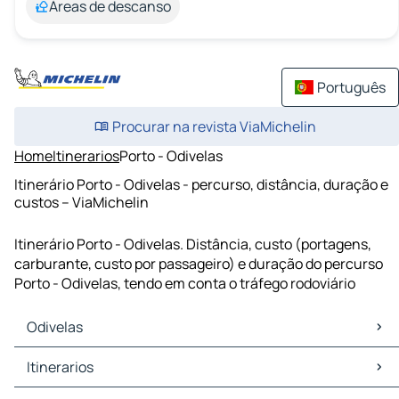
Áreas de descanso
Português
Procurar na revista ViaMichelin
Home
Itinerarios
Porto - Odivelas
Itinerário Porto - Odivelas - percurso, distância, duração e
custos – ViaMichelin
Itinerário Porto - Odivelas. Distância, custo (portagens,
carburante, custo por passageiro) e duração do percurso
Porto - Odivelas, tendo em conta o tráfego rodoviário
Odivelas
Odivelas Mapas Plantas
Itinerarios
Odivelas Trafego
Odivelas Hoteis
Itinerarios Odivelas - Lisboa