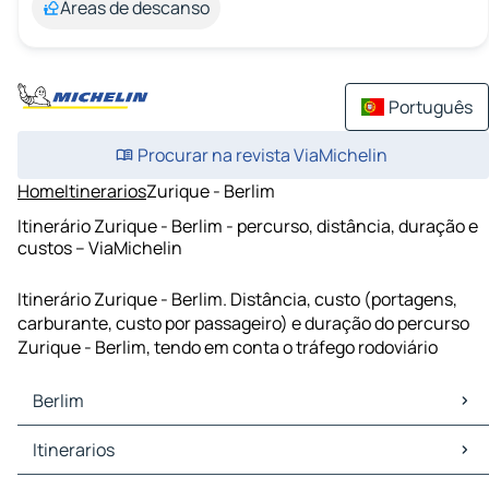
Áreas de descanso
Português
Procurar na revista ViaMichelin
Home
Itinerarios
Zurique - Berlim
Itinerário Zurique - Berlim - percurso, distância, duração e
custos – ViaMichelin
Itinerário Zurique - Berlim. Distância, custo (portagens,
carburante, custo por passageiro) e duração do percurso
Zurique - Berlim, tendo em conta o tráfego rodoviário
Berlim
Berlim Mapas Plantas
Itinerarios
Berlim Trafego
Berlim Hoteis
Itinerarios Berlim - Lípsia