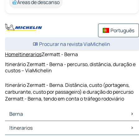
Áreas de descanso
Português
Procurar na revista ViaMichelin
Home
Itinerarios
Zermatt - Berna
Itinerário Zermatt - Berna - percurso, distância, duração e
custos – ViaMichelin
Itinerário Zermatt - Berna. Distância, custo (portagens,
carburante, custo por passageiro) e duração do percurso
Zermatt - Berna, tendo em conta o tráfego rodoviário
Berna
Berna Mapas Plantas
Itinerarios
Berna Trafego
Berna Hoteis
Itinerarios Berna - Turim