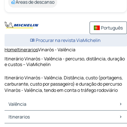
Áreas de descanso
Português
Procurar na revista ViaMichelin
Home
Itinerarios
Vinaròs - Valência
Itinerário Vinaròs - Valência - percurso, distância, duração
e custos – ViaMichelin
Itinerário Vinaròs - Valência. Distância, custo (portagens,
carburante, custo por passageiro) e duração do percurso
Vinaròs - Valência, tendo em conta o tráfego rodoviário
Valência
Valência Mapas Plantas
Itinerarios
Valência Trafego
Valência Hoteis
Itinerarios Valência - Saragoça