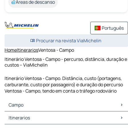
Áreas de descanso
Português
Procurar na revista ViaMichelin
Home
Itinerarios
Ventosa - Campo
Itinerário Ventosa - Campo - percurso, distância, duração e
custos – ViaMichelin
Itinerário Ventosa - Campo. Distância, custo (portagens,
carburante, custo por passageiro) e duração do percurso
Ventosa - Campo, tendo em conta o tráfego rodoviário
Campo
Campo Mapas Plantas
Itinerarios
Campo Trafego
Campo Hoteis
Itinerarios Campo - Viseu