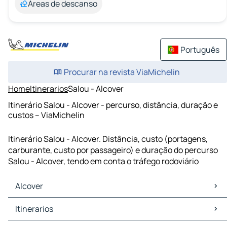
Áreas de descanso
Português
Procurar na revista ViaMichelin
Home
Itinerarios
Salou - Alcover
Itinerário Salou - Alcover - percurso, distância, duração e
custos – ViaMichelin
Itinerário Salou - Alcover. Distância, custo (portagens,
carburante, custo por passageiro) e duração do percurso
Salou - Alcover, tendo em conta o tráfego rodoviário
Alcover
Alcover Mapas Plantas
Itinerarios
Alcover Trafego
Alcover Hoteis
Itinerarios Alcover - Tarragona