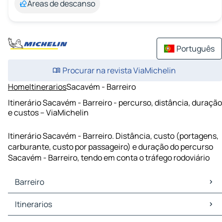
Áreas de descanso
Português
Procurar na revista ViaMichelin
Home
Itinerarios
Sacavém - Barreiro
Itinerário Sacavém - Barreiro - percurso, distância, duração
e custos – ViaMichelin
Itinerário Sacavém - Barreiro. Distância, custo (portagens,
carburante, custo por passageiro) e duração do percurso
Sacavém - Barreiro, tendo em conta o tráfego rodoviário
Barreiro
Barreiro Mapas Plantas
Itinerarios
Barreiro Trafego
Barreiro Hoteis
Itinerarios Barreiro - Lisboa