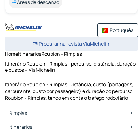
Áreas de descanso
Português
Procurar na revista ViaMichelin
Home
Itinerarios
Roubion - Rimplas
Itinerário Roubion - Rimplas - percurso, distância, duração
e custos – ViaMichelin
Itinerário Roubion - Rimplas. Distância, custo (portagens,
carburante, custo por passageiro) e duração do percurso
Roubion - Rimplas, tendo em conta o tráfego rodoviário
Rimplas
Rimplas Mapas Plantas
Itinerarios
Rimplas Trafego
Rimplas Hoteis
Itinerarios Rimplas - Beuil