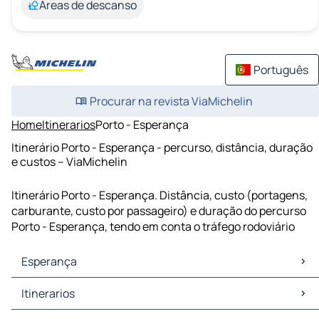
Áreas de descanso
Português
Procurar na revista ViaMichelin
Home
Itinerarios
Porto - Esperança
Itinerário Porto - Esperança - percurso, distância, duração
e custos – ViaMichelin
Itinerário Porto - Esperança. Distância, custo (portagens,
carburante, custo por passageiro) e duração do percurso
Porto - Esperança, tendo em conta o tráfego rodoviário
Esperança
Esperança Mapas Plantas
Itinerarios
Esperança Trafego
Esperança Hoteis
Itinerarios Esperança - Arronches