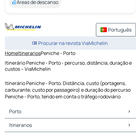
Áreas de descanso
Português
Procurar na revista ViaMichelin
Home
Itinerarios
Peniche - Porto
Itinerário Peniche - Porto - percurso, distância, duração e
custos – ViaMichelin
Itinerário Peniche - Porto. Distância, custo (portagens,
carburante, custo por passageiro) e duração do percurso
Peniche - Porto, tendo em conta o tráfego rodoviário
Porto
Porto Mapas Plantas
Itinerarios
Porto Trafego
Porto Hoteis
Itinerarios Porto - Vila Nova de Gaia