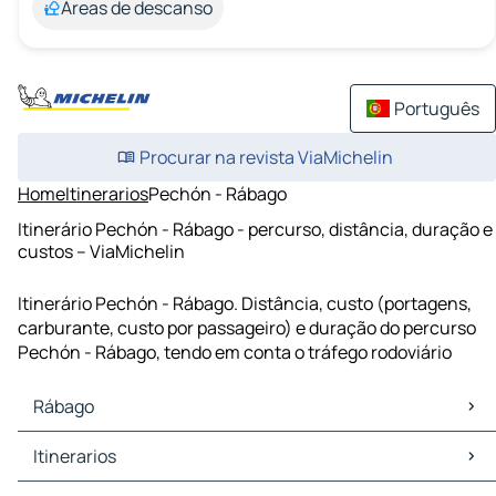
Áreas de descanso
Português
Procurar na revista ViaMichelin
Home
Itinerarios
Pechón - Rábago
Itinerário Pechón - Rábago - percurso, distância, duração e
custos – ViaMichelin
Itinerário Pechón - Rábago. Distância, custo (portagens,
carburante, custo por passageiro) e duração do percurso
Pechón - Rábago, tendo em conta o tráfego rodoviário
Rábago
Rábago Mapas Plantas
Itinerarios
Rábago Trafego
Rábago Hoteis
Itinerarios Rábago - Torrelavega