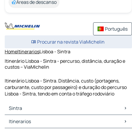
Áreas de descanso
Português
Procurar na revista ViaMichelin
Home
Itinerarios
Lisboa - Sintra
Itinerário Lisboa - Sintra - percurso, distância, duração e
custos – ViaMichelin
Itinerário Lisboa - Sintra. Distância, custo (portagens,
carburante, custo por passageiro) e duração do percurso
Lisboa - Sintra, tendo em conta o tráfego rodoviário
Sintra
Sintra Mapas Plantas
Itinerarios
Sintra Trafego
Sintra Hoteis
Itinerarios Sintra - Lisboa