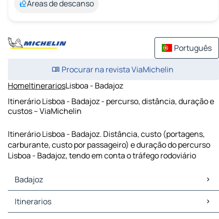
Áreas de descanso
Português
Procurar na revista ViaMichelin
Home
Itinerarios
Lisboa - Badajoz
Itinerário Lisboa - Badajoz - percurso, distância, duração e
custos – ViaMichelin
Itinerário Lisboa - Badajoz. Distância, custo (portagens,
carburante, custo por passageiro) e duração do percurso
Lisboa - Badajoz, tendo em conta o tráfego rodoviário
Badajoz
Badajoz Mapas Plantas
Itinerarios
Badajoz Trafego
Badajoz Hoteis
Itinerarios Badajoz - Elvas