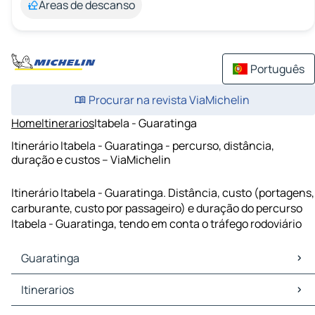
Áreas de descanso
Português
Procurar na revista ViaMichelin
Home
Itinerarios
Itabela - Guaratinga
Itinerário Itabela - Guaratinga - percurso, distância,
duração e custos – ViaMichelin
Itinerário Itabela - Guaratinga. Distância, custo (portagens,
carburante, custo por passageiro) e duração do percurso
Itabela - Guaratinga, tendo em conta o tráfego rodoviário
Guaratinga
Guaratinga Mapas Plantas
Itinerarios
Guaratinga Trafego
Guaratinga Hoteis
Itinerarios Guaratinga - Eunápolis