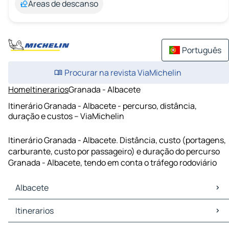
Áreas de descanso
Português
Procurar na revista ViaMichelin
Home
Itinerarios
Granada - Albacete
Itinerário Granada - Albacete - percurso, distância,
duração e custos – ViaMichelin
Itinerário Granada - Albacete. Distância, custo (portagens,
carburante, custo por passageiro) e duração do percurso
Granada - Albacete, tendo em conta o tráfego rodoviário
Albacete
Albacete Mapas Plantas
Itinerarios
Albacete Trafego
Albacete Hoteis
Itinerarios Albacete - La Roda