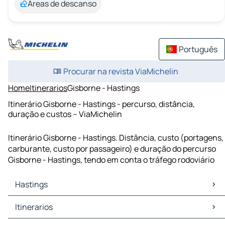
Áreas de descanso
Português
Procurar na revista ViaMichelin
Home
Itinerarios
Gisborne - Hastings
Itinerário Gisborne - Hastings - percurso, distância,
duração e custos – ViaMichelin
Itinerário Gisborne - Hastings. Distância, custo (portagens,
carburante, custo por passageiro) e duração do percurso
Gisborne - Hastings, tendo em conta o tráfego rodoviário
Hastings
Hastings Mapas Plantas
Itinerarios
Hastings Trafego
Hastings Hoteis
Itinerarios Hastings - Napier