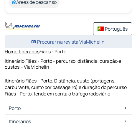
Áreas de descanso
Português
Procurar na revista ViaMichelin
Home
Itinerarios
Fiães - Porto
Itinerário Fiães - Porto - percurso, distância, duração e
custos – ViaMichelin
Itinerário Fiães - Porto. Distância, custo (portagens,
carburante, custo por passageiro) e duração do percurso
Fiães - Porto, tendo em conta o tráfego rodoviário
Porto
Porto Mapas Plantas
Itinerarios
Porto Trafego
Porto Hoteis
Itinerarios Porto - Vila Nova de Gaia