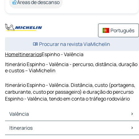
Áreas de descanso
Português
Procurar na revista ViaMichelin
Home
Itinerarios
Espinho - Valência
Itinerário Espinho - Valência - percurso, distância, duração
e custos – ViaMichelin
Itinerário Espinho - Valência. Distância, custo (portagens,
carburante, custo por passageiro) e duração do percurso
Espinho - Valência, tendo em conta o tráfego rodoviário
Valência
Valência Mapas Plantas
Itinerarios
Valência Trafego
Valência Hoteis
Itinerarios Valência - Saragoça