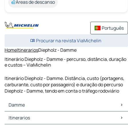
Áreas de descanso
Português
Procurar na revista ViaMichelin
Home
Itinerarios
Diepholz - Damme
Itinerário Diepholz - Damme - percurso, distância, duração
e custos – ViaMichelin
Itinerário Diepholz - Damme. Distância, custo (portagens,
carburante, custo por passageiro) e duração do percurso
Diepholz - Damme, tendo em conta o tráfego rodoviário
Damme
Damme Mapas Plantas
Itinerarios
Damme Trafego
Damme Hoteis
Itinerarios Damme - Osnabruque