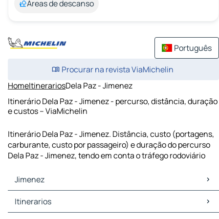
Áreas de descanso
Português
Procurar na revista ViaMichelin
Home
Itinerarios
Dela Paz - Jimenez
Itinerário Dela Paz - Jimenez - percurso, distância, duração
e custos – ViaMichelin
Itinerário Dela Paz - Jimenez. Distância, custo (portagens,
carburante, custo por passageiro) e duração do percurso
Dela Paz - Jimenez, tendo em conta o tráfego rodoviário
Jimenez
Jimenez Mapas Plantas
Itinerarios
Jimenez Trafego
Jimenez Hoteis
Itinerarios Jimenez - Misamis Ocidental