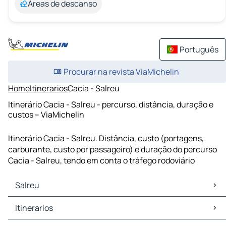
Áreas de descanso
Português
Procurar na revista ViaMichelin
Home
Itinerarios
Cacia - Salreu
Itinerário Cacia - Salreu - percurso, distância, duração e
custos – ViaMichelin
Itinerário Cacia - Salreu. Distância, custo (portagens,
carburante, custo por passageiro) e duração do percurso
Cacia - Salreu, tendo em conta o tráfego rodoviário
Salreu
Salreu Mapas Plantas
Itinerarios
Salreu Trafego
Salreu Hoteis
Itinerarios Salreu - Aveiro