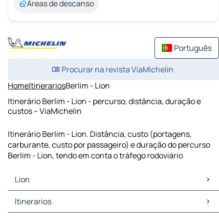
Áreas de descanso
Português
Procurar na revista ViaMichelin
Home
Itinerarios
Berlim - Lion
Itinerário Berlim - Lion - percurso, distância, duração e
custos – ViaMichelin
Itinerário Berlim - Lion. Distância, custo (portagens,
carburante, custo por passageiro) e duração do percurso
Berlim - Lion, tendo em conta o tráfego rodoviário
Lion
Lion Mapas Plantas
Itinerarios
Lion Trafego
Lion Hoteis
Itinerarios Lion - Turim