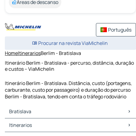
Áreas de descanso
Português
Procurar na revista ViaMichelin
Home
Itinerarios
Berlim - Bratislava
Itinerário Berlim - Bratislava - percurso, distância, duração
e custos – ViaMichelin
Itinerário Berlim - Bratislava. Distância, custo (portagens,
carburante, custo por passageiro) e duração do percurso
Berlim - Bratislava, tendo em conta o tráfego rodoviário
Bratislava
Bratislava Mapas Plantas
Itinerarios
Bratislava Trafego
Bratislava Hoteis
Itinerarios Bratislava - Viena