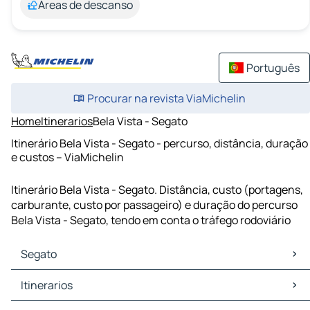
Áreas de descanso
Português
Procurar na revista ViaMichelin
Home
Itinerarios
Bela Vista - Segato
Itinerário Bela Vista - Segato - percurso, distância, duração
e custos – ViaMichelin
Itinerário Bela Vista - Segato. Distância, custo (portagens,
carburante, custo por passageiro) e duração do percurso
Bela Vista - Segato, tendo em conta o tráfego rodoviário
Segato
Segato Mapas Plantas
Itinerarios
Segato Trafego
Segato Hoteis
Itinerarios Segato - Aracruz