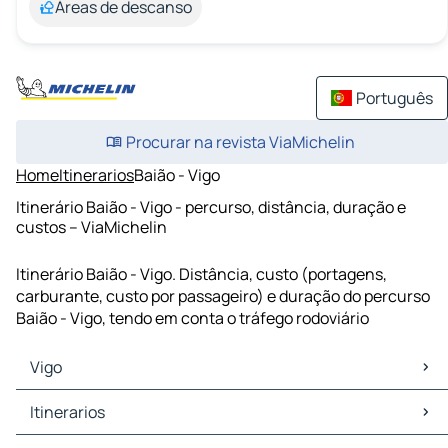
Áreas de descanso
Português
Procurar na revista ViaMichelin
Home
Itinerarios
Baião - Vigo
Itinerário Baião - Vigo - percurso, distância, duração e
custos – ViaMichelin
Itinerário Baião - Vigo. Distância, custo (portagens,
carburante, custo por passageiro) e duração do percurso
Baião - Vigo, tendo em conta o tráfego rodoviário
Vigo
Vigo Mapas Plantas
Itinerarios
Vigo Trafego
Vigo Hoteis
Itinerarios Vigo - Porto