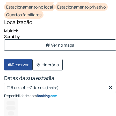
Estacionamento no local
Estacionamento privativo
Quartos familiares
Localização
Mulrick
Scrabby
Ver no mapa
Reservar
Itinerário
Datas da sua estadia
6 de set.
➝
7 de set.
(1 noite)
Disponibilidade com
-------
--------
-----