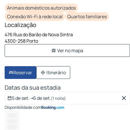
Animais domésticos autorizados
Conexão Wi-Fi à rede local
Quartos familiares
Localização
476 Rua do Barão de Nova Sintra
4300-258 Porto
Ver no mapa
Reservar
Itinerário
Datas da sua estadia
5 de set.
➝
6 de set.
(1 noite)
Disponibilidade com
-------
-------
--------