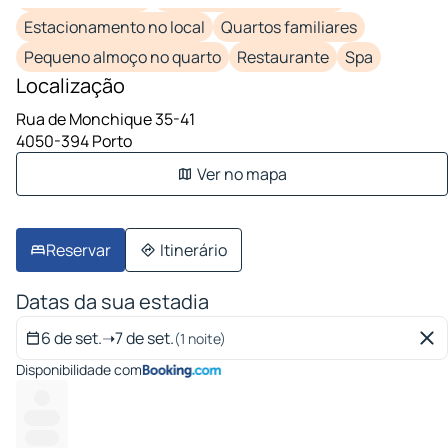
Estacionamento no local
Quartos familiares
Pequeno almoço no quarto
Restaurante
Spa
Localização
Rua de Monchique 35-41
4050-394 Porto
Ver no mapa
Reservar
Itinerário
Datas da sua estadia
6 de set.
➝
7 de set.
(1 noite)
Disponibilidade com
---
--------
-------