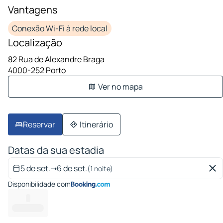
Vantagens
Conexão Wi-Fi à rede local
Localização
82 Rua de Alexandre Braga
4000-252 Porto
Ver no mapa
Reservar
Itinerário
Datas da sua estadia
5 de set.
➝
6 de set.
(1 noite)
Disponibilidade com
--
---------- ---