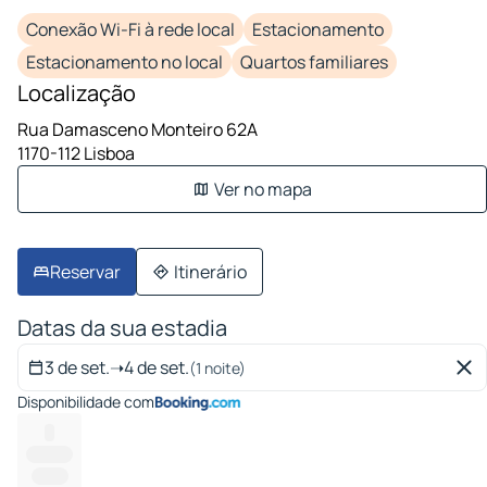
Conexão Wi-Fi à rede local
Estacionamento
Estacionamento no local
Quartos familiares
Localização
Rua Damasceno Monteiro 62A
1170-112 Lisboa
Ver no mapa
Reservar
Itinerário
Datas da sua estadia
3 de set.
➝
4 de set.
(1 noite)
Disponibilidade com
--
---------
-------