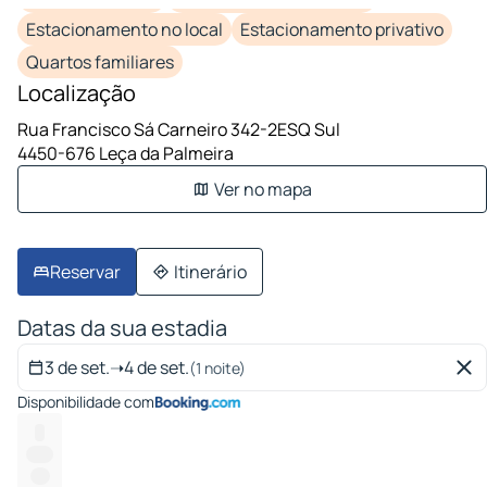
Estacionamento no local
Estacionamento privativo
Quartos familiares
Localização
Rua Francisco Sá Carneiro 342-2ESQ Sul
4450-676 Leça da Palmeira
Ver no mapa
Reservar
Itinerário
Datas da sua estadia
3 de set.
➝
4 de set.
(1 noite)
Disponibilidade com
--
-----
----