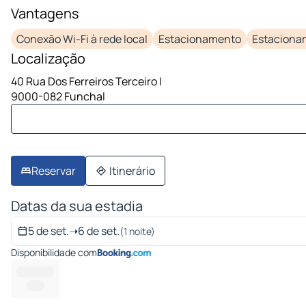
1 imagem em 10
Vantagens
Conexão Wi-Fi à rede local
Estacionamento
Estacionam
Localização
40 Rua Dos Ferreiros Terceiro I
9000-082 Funchal
Reservar
Itinerário
Datas da sua estadia
5 de set.
➝
6 de set.
(1 noite)
Disponibilidade com
-------- ---
------