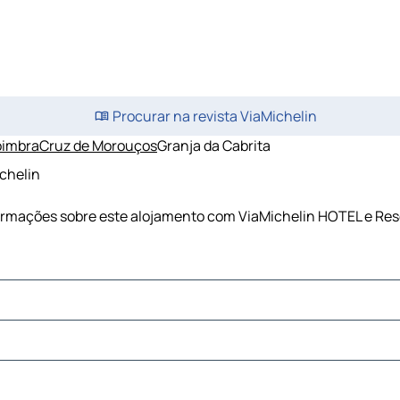
Procurar na revista ViaMichelin
imbra
Cruz de Morouços
Granja da Cabrita
ichelin
nformações sobre este alojamento com ViaMichelin HOTEL e Re