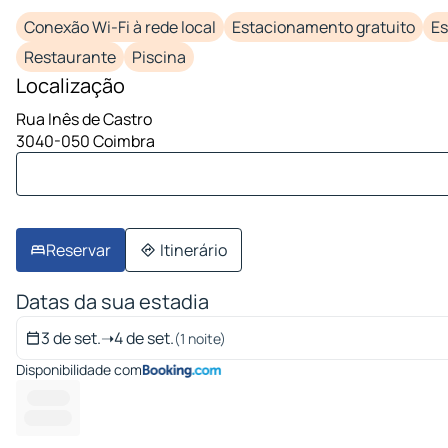
Conexão Wi-Fi à rede local
Estacionamento gratuito
E
Restaurante
Piscina
Localização
Rua Inês de Castro
3040-050 Coimbra
Reservar
Itinerário
Datas da sua estadia
3 de set.
➝
4 de set.
(1 noite)
Disponibilidade com
---------
-------- --