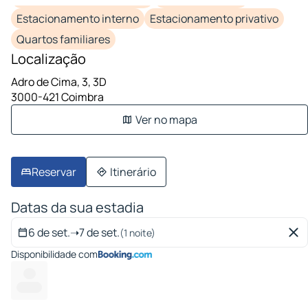
Estacionamento interno
Estacionamento privativo
Quartos familiares
Localização
Adro de Cima, 3, 3D
3000-421 Coimbra
Ver no mapa
Reservar
Itinerário
Datas da sua estadia
6 de set.
➝
7 de set.
(1 noite)
Disponibilidade com
----
---- ---