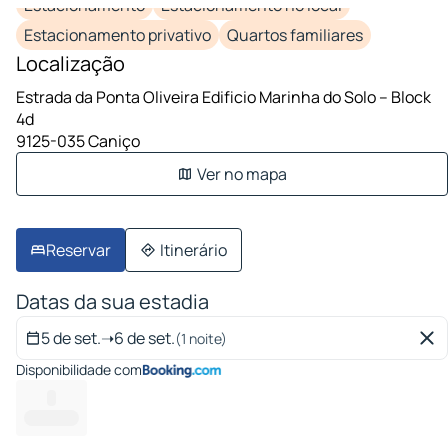
Estacionamento
Estacionamento no local
Estacionamento privativo
Quartos familiares
Localização
Estrada da Ponta Oliveira Edificio Marinha do Solo – Block
4d
9125-035 Caniço
Ver no mapa
Reservar
Itinerário
Datas da sua estadia
5 de set.
➝
6 de set.
(1 noite)
Disponibilidade com
--
--------- --