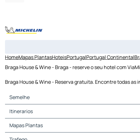
Home
Mapas Plantas
Hoteis
Portugal
Portugal Continental
Br
Braga House & Wine - Braga - reserve o seu hotel com ViaM
Braga House & Wine - Reserva gratuita. Encontre todas as
Semelhe
Semelhe Mapas Plantas
Itinerarios
Semelhe Trafego
Semelhe Hoteis
Itinerarios Semelhe - Braga
Mapas Plantas
Semelhe Restaurantes
Itinerarios Semelhe - Viana do Castelo
Semelhe Sitios Turisticos
Itinerarios Semelhe - Barcelos
Mapas Plantas Braga
Trafego