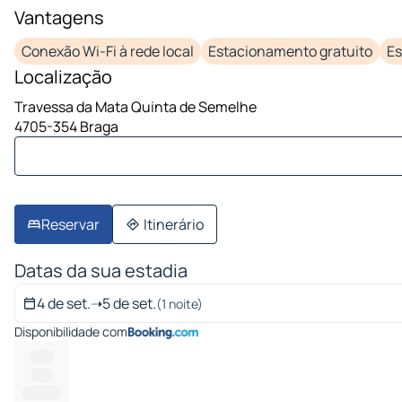
1 imagem em 10
Vantagens
Conexão Wi-Fi à rede local
Estacionamento gratuito
E
Localização
Travessa da Mata Quinta de Semelhe
4705-354 Braga
Reservar
Itinerário
Datas da sua estadia
4 de set.
➝
5 de set.
(1 noite)
Disponibilidade com
------
-----
----------