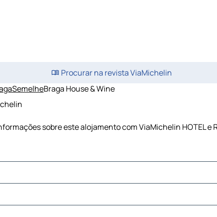
Procurar na revista ViaMichelin
aga
Semelhe
Braga House & Wine
ichelin
 informações sobre este alojamento com ViaMichelin HOTEL e 