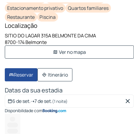
Estacionamento privativo
Quartos familiares
Restaurante
Piscina
Localização
SITIO DO LAGAR 315A BELMONTE DA CIMA
8700-174 Belmonte
Ver no mapa
Reservar
Itinerário
Datas da sua estadia
6 de set.
➝
7 de set.
(1 noite)
Disponibilidade com
----
--------
--------