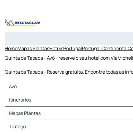
Home
Mapas Plantas
Hoteis
Portugal
Portugal Continental
Co
Quinta da Tapada - Avô - reserve o seu hotel com ViaMichel
Quinta da Tapada - Reserva gratuita. Encontre todas as i
Avô
Avô Mapas Plantas
Itinerarios
Avô Trafego
Avô Hoteis
Itinerarios Avô - Oliveira do Hospital
Mapas Plantas
Avô Restaurantes
Itinerarios Avô - Tábua
Avô Sitios Turisticos
Itinerarios Avô - Arganil
Mapas Plantas Oliveira do Hospital
Trafego
Avô Estacoes servico
Itinerarios Avô - São Paio de Gramaços
Mapas Plantas Tábua