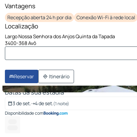
Vantagens
1 imagem em 10
Recepção aberta 24 h por dia
Conexão Wi-Fi à rede local
Localização
Largo Nossa Senhora dos Anjos Quinta da Tapada
3400-368 Avô
Reservar
Itinerário
Datas da sua estadia
3 de set.
➝
4 de set.
(1 noite)
Disponibilidade com
--- --
-------