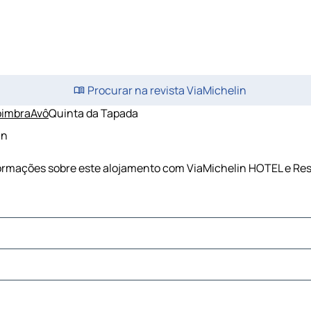
Procurar na revista ViaMichelin
imbra
Avô
Quinta da Tapada
in
nformações sobre este alojamento com ViaMichelin HOTEL e Re