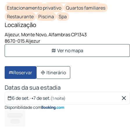
Estacionamento privativo
Quartos familiares
Restaurante
Piscina
Spa
Localização
Aljezur, Monte Novo, Alfambras CP1343
8670-015 Aljezur
Ver no mapa
Reservar
Itinerário
Datas da sua estadia
6 de set.
➝
7 de set.
(1 noite)
Disponibilidade com
-------- ---
-------