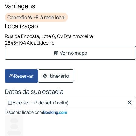
Vantagens
Conexão Wi-Fi à rede local
Localização
Rua da Encosta, Lote 6, Cv Dta Amoreira
2645-194 Alcabideche
Ver no mapa
Reservar
Itinerário
Datas da sua estadia
6 de set.
➝
7 de set.
(1 noite)
Disponibilidade com
-----
-----
----------