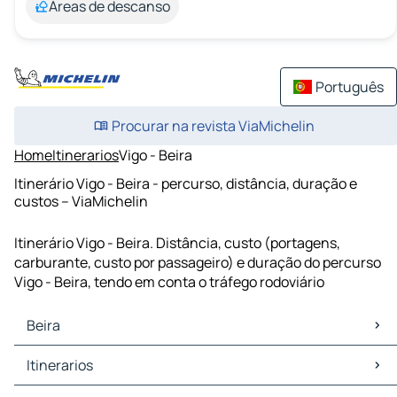
Áreas de descanso
Português
Procurar na revista ViaMichelin
Home
Itinerarios
Vigo - Beira
Itinerário Vigo - Beira - percurso, distância, duração e
custos – ViaMichelin
Itinerário Vigo - Beira. Distância, custo (portagens,
carburante, custo por passageiro) e duração do percurso
Vigo - Beira, tendo em conta o tráfego rodoviário
Beira
Beira Mapas Plantas
Itinerarios
Beira Trafego
Beira Hoteis
Itinerarios Beira - Sintra