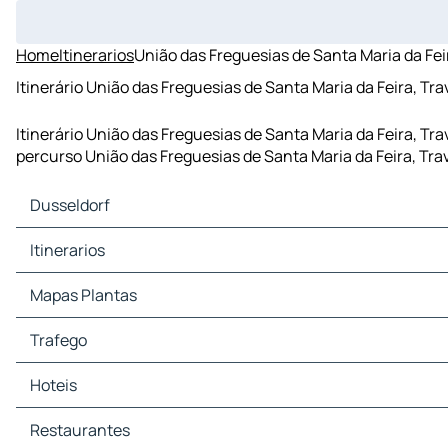
Home
Itinerarios
União das Freguesias de Santa Maria da Fei
Itinerário União das Freguesias de Santa Maria da Feira, Tr
Itinerário União das Freguesias de Santa Maria da Feira, Tr
percurso União das Freguesias de Santa Maria da Feira, Tra
Dusseldorf
Dusseldorf Mapas Plantas
Itinerarios
Dusseldorf Trafego
Dusseldorf Hoteis
Itinerarios Dusseldorf - Essen
Mapas Plantas
Dusseldorf Restaurantes
Itinerarios Dusseldorf - Colónia
Dusseldorf Sitios Turisticos
Itinerarios Dusseldorf - Dortmund
Mapas Plantas Essen
Trafego
Dusseldorf Estacoes servico
Itinerarios Dusseldorf - Antuérpia
Mapas Plantas Colónia
Dusseldorf Estacionamento
Itinerarios Dusseldorf - Bruxelas
Mapas Plantas Dortmund
Trafego Essen
Hoteis
Itinerarios Dusseldorf - Roterdã
Mapas Plantas Antuérpia
Trafego Colónia
Itinerarios Dusseldorf - Amesterdão
Mapas Plantas Bruxelas
Trafego Dortmund
Hoteis Essen
Restaurantes
Itinerarios Dusseldorf - Frankfurt sobre o Meno
Mapas Plantas Roterdã
Trafego Antuérpia
Hoteis Colónia