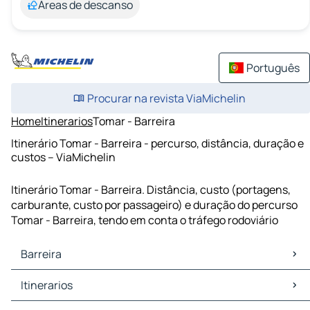
Áreas de descanso
Português
Procurar na revista ViaMichelin
Home
Itinerarios
Tomar - Barreira
Itinerário Tomar - Barreira - percurso, distância, duração e
custos – ViaMichelin
Itinerário Tomar - Barreira. Distância, custo (portagens,
carburante, custo por passageiro) e duração do percurso
Tomar - Barreira, tendo em conta o tráfego rodoviário
Barreira
Barreira Mapas Plantas
Itinerarios
Barreira Trafego
Barreira Hoteis
Itinerarios Barreira - Leiria