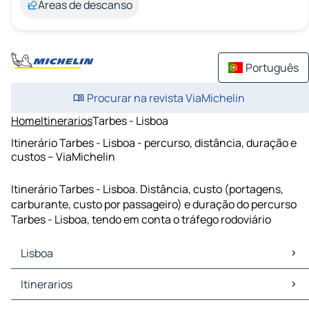
Áreas de descanso
Português
Procurar na revista ViaMichelin
Home
Itinerarios
Tarbes - Lisboa
Itinerário Tarbes - Lisboa - percurso, distância, duração e
custos – ViaMichelin
Itinerário Tarbes - Lisboa. Distância, custo (portagens,
carburante, custo por passageiro) e duração do percurso
Tarbes - Lisboa, tendo em conta o tráfego rodoviário
Lisboa
Lisboa Mapas Plantas
Itinerarios
Lisboa Trafego
Lisboa Hoteis
Itinerarios Lisboa - Sintra