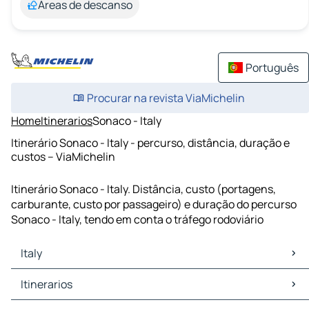
Áreas de descanso
Português
Procurar na revista ViaMichelin
Home
Itinerarios
Sonaco - Italy
Itinerário Sonaco - Italy - percurso, distância, duração e
custos – ViaMichelin
Itinerário Sonaco - Italy. Distância, custo (portagens,
carburante, custo por passageiro) e duração do percurso
Sonaco - Italy, tendo em conta o tráfego rodoviário
Italy
Italy Mapas Plantas
Itinerarios
Italy Trafego
Italy Hoteis
Itinerarios Italy - Blooming Grove