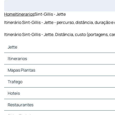
Home
Itinerarios
Sint-Gillis - Jette
Itinerário Sint-Gillis - Jette - percurso, distância, duração 
Itinerário Sint-Gillis - Jette. Distância, custo (portagens, 
Jette
Jette Mapas Plantas
Itinerarios
Jette Trafego
Jette Hoteis
Itinerarios Jette - Bruxelas
Mapas Plantas
Jette Restaurantes
Itinerarios Jette - Antuérpia
Jette Sitios Turisticos
Itinerarios Jette - Mechelen
Mapas Plantas Bruxelas
Trafego
Jette Estacoes servico
Itinerarios Jette - Aalst
Mapas Plantas Antuérpia
Jette Estacionamento
Itinerarios Jette - Lovaina
Mapas Plantas Mechelen
Trafego Bruxelas
Hoteis
Itinerarios Jette - Sint-Niklaas
Mapas Plantas Aalst
Trafego Antuérpia
Itinerarios Jette - Sint-Jans-Molenbeek
Mapas Plantas Lovaina
Trafego Mechelen
Hoteis Bruxelas
Restaurantes
Itinerarios Jette - Schaerbeek
Mapas Plantas Sint-Niklaas
Trafego Aalst
Hoteis Antuérpia
Itinerarios Jette - Anderlecht
Mapas Plantas Sint-Jans-Molenbeek
Trafego Lovaina
Hoteis Mechelen
Restaurantes Bruxelas