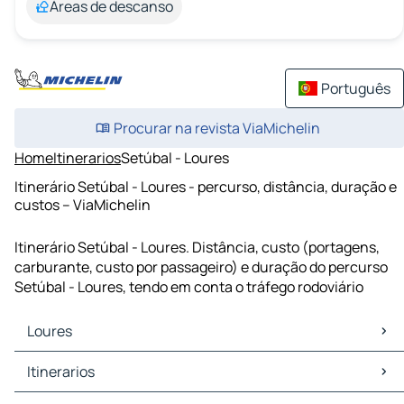
Áreas de descanso
Português
Procurar na revista ViaMichelin
Home
Itinerarios
Setúbal - Loures
Itinerário Setúbal - Loures - percurso, distância, duração e
custos – ViaMichelin
Itinerário Setúbal - Loures. Distância, custo (portagens,
carburante, custo por passageiro) e duração do percurso
Setúbal - Loures, tendo em conta o tráfego rodoviário
Loures
Loures Mapas Plantas
Itinerarios
Loures Trafego
Loures Hoteis
Itinerarios Loures - Lisboa